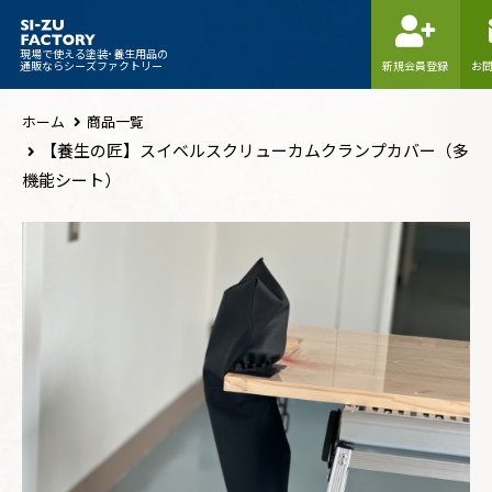
現場で使える塗装･養生用品の
通販ならシーズファクトリー
新規会員登録
お
ホーム
商品一覧
【養生の匠】スイベルスクリューカムクランプカバー（多
機能シート）