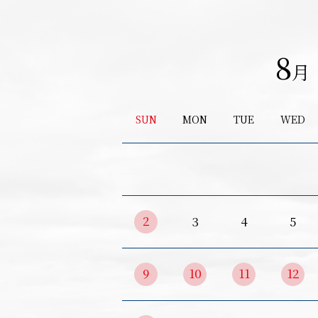
8
月
SUN
MON
TUE
WED
2
3
4
5
9
10
11
12